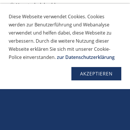
Hauptschulabschluss
ohne Abschluss
Diese Webseite verwendet Cookies. Cookies
werden zur Benutzerführung und Webanalyse
Abgangsklasse (wenn ohne Abschluss):
verwendet und helfen dabei, diese Webseite zu
verbessern. Durch die weitere Nutzung dieser
Webseite erklären Sie sich mit unserer Cookie-
BERUFSBEZOGENE DATEN
Police einverstanden.
zur Datenschutzerklärung
Berufswunsch: *
AKZEPTIEREN
ggf. abgeschlossene Ausbildungen:
ggf. berufliche Erfahrung: